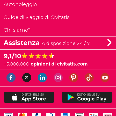
Autonoleggio
Guide di viaggio di Civitatis
Chi siamo?
Assistenza
A disposizione 24 / 7
★★★★★
★★★★★
9,1/10
+
5.000.000
opinioni di civitatis.com
DISPONIBILE SU
DISPONIBILE SU
App Store
Google Play