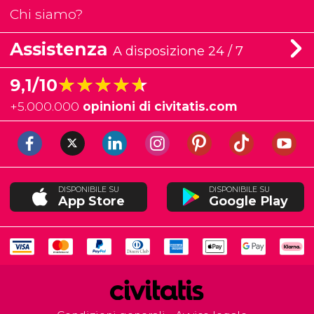
Chi siamo?
Assistenza
A disposizione 24 / 7
★★★★★
★★★★★
9,1/10
+
5.000.000
opinioni di civitatis.com
DISPONIBILE SU
DISPONIBILE SU
App Store
Google Play