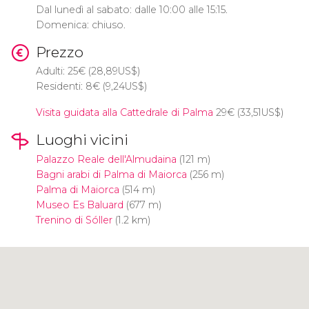
Dal lunedì al sabato: dalle 10:00 alle 15:15.
Domenica: chiuso.
Prezzo
Adulti: 25
€
(28,89
US$
)
Residenti: 8
€
(9,24
US$
)
Visita guidata alla Cattedrale di Palma
29
€
(33,51
US$
)
Luoghi vicini
Palazzo Reale dell'Almudaina
(121 m)
Bagni arabi di Palma di Maiorca
(256 m)
Palma di Maiorca
(514 m)
Museo Es Baluard
(677 m)
Trenino di Sóller
(1.2 km)
Clicca per usare la mappa