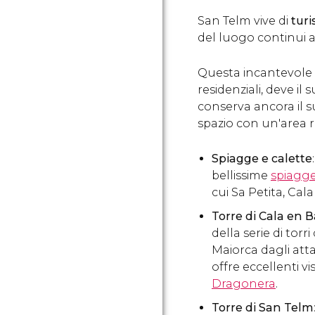
San Telm vive di
tur
del luogo continui a
Questa incantevole c
residenziali, deve il
conserva ancora il s
spazio con un'area ri
Spiagge e calette
bellissime
spiagg
cui Sa Petita, Cal
Torre di Cala en 
della serie di torr
Maiorca dagli attac
offre eccellenti vis
Dragonera
.
Torre di San Telm