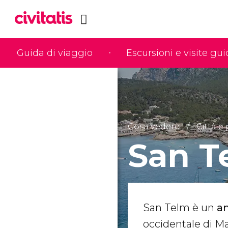
Guida di viaggio
Escursioni e visite gu
Cosa vedere
Città e 
San T
San Telm è un
an
occidentale di Mai