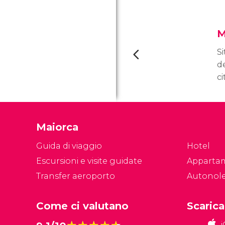
M
Si
de
ci
Ma
c
lo
Maiorca
i
t
Guida di viaggio
Hotel
su
Escursioni e visite guidate
Apparta
Transfer aeroporto
Autonol
Come ci valutano
Scarica