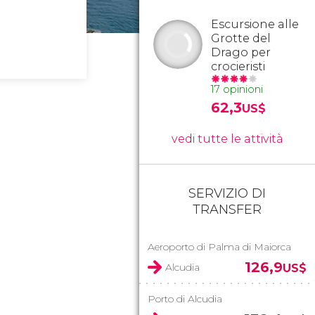
Escursione alle
Grotte del
Drago per
crocieristi
17 opinioni
62,3
US$
vedi tutte le attività
SERVIZIO DI
TRANSFER
Aeroporto di Palma di Maiorca
126,9
Alcudia
US$
Porto di Alcudia