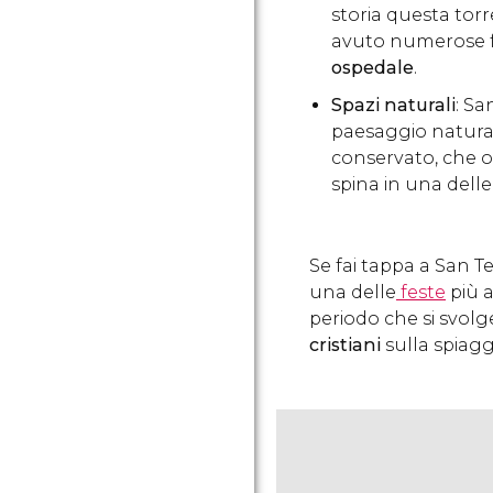
storia questa torr
avuto numerose fu
ospedale
.
Spazi naturali
: Sa
paesaggio natura
conservato, che of
spina in una delle
Se fai tappa a San Te
una delle
feste
più a
periodo che si svolg
cristiani
sulla spiagg