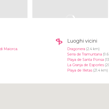
Luoghi vicini
di Maiorca.
Dragonera
(2.4 km)
Serra de Tramuntana
(9.6
Playa de Santa Ponsa
(13
La Granja de Esporles
(2
Playa de Illetas
(21.4 km)
Clicca per usare la mappa