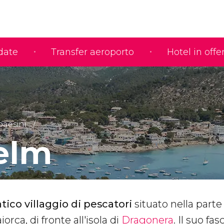
idate
Transfer aeroporto
Hotel in offe
paesini
elm
tico villaggio di pescatori
situato nella parte
orca, di fronte all'isola di
Dragonera
. Il suo fas