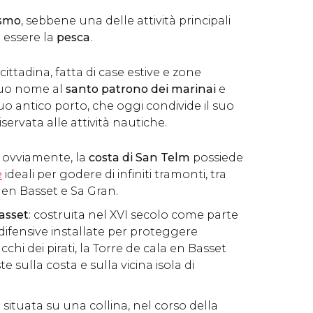
ismo
, sebbene una delle attività principali
 essere la
pesca
.
ittadina, fatta di case estive e zone
 suo nome al
santo patrono dei marinai
e
uo antico porto, che oggi condivide il suo
servata alle attività nautiche.
: ovviamente, la
costa di San Telm
possiede
e
ideali per godere di infiniti tramonti, tra
a en Basset e Sa Gran.
Basset
: costruita nel XVI secolo come parte
i difensive installate per proteggere
chi dei pirati, la Torre de cala en Basset
te sulla costa e sulla vicina isola di
: situata su una collina, nel corso della