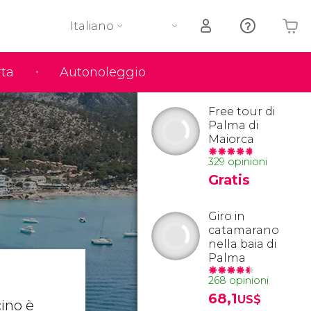
Italiano
rta
Autonoleggio
Il tuo carrello è vuoto
Free tour di
Palma di
Maiorca
329 opinioni
Gratis
Giro in
catamarano
nella baia di
Palma
268 opinioni
68,1
US$
cino è