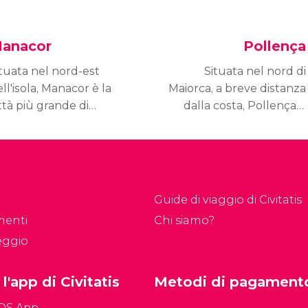
anacor
Pollença
tuata nel nord-est
Situata nel nord di
ll'isola, Manacor è la
Maiorca, a breve distanza
ttà più grande di
dalla costa, Pollença è
iorca, seconda solo al
un tranquillo comune di
apoluogo Palma. È una
15.000 abitanti fatto di
calità di grande
piacevoli stradine che
mportanza grazie al
trasudano storia e
urismo, ma anche alla
tradizione, che si
Guide di viaggio di Civitatis
a crescente industria.
distingue per gli
menti
Chi siamo?
splendidi paesaggi
eggio
naturali che la
circondano.
 l'app di Civitatis
Metodi di pagament
iOS App