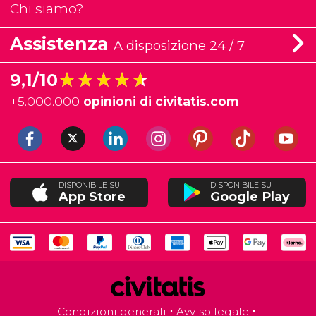
Chi siamo?
Assistenza
A disposizione 24 / 7
★★★★★
★★★★★
9,1/10
+
5.000.000
opinioni di civitatis.com
DISPONIBILE SU
DISPONIBILE SU
App Store
Google Play
Condizioni generali
Avviso legale